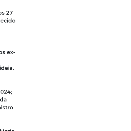
os 27
hecido
os ex-
deia.
2024;
 da
istro