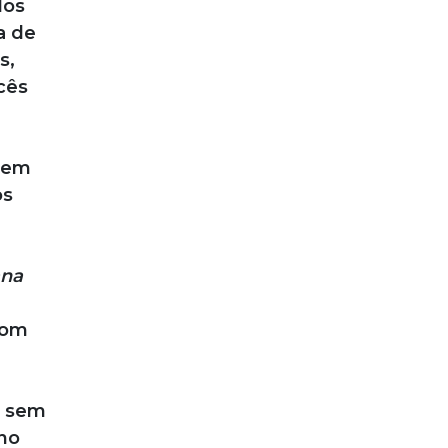
dos
a de
s,
cês
e em
os
ana
com
, sem
no