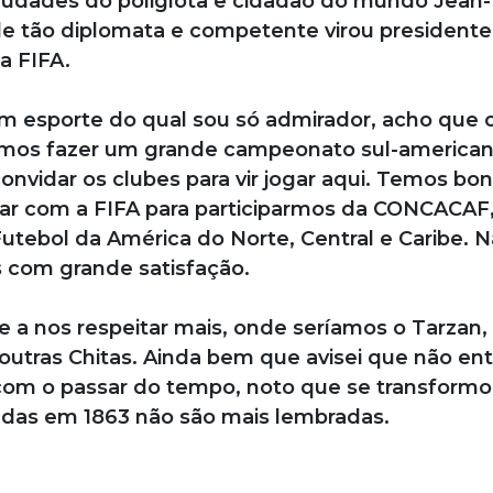
saudades do poliglota e cidadão do mundo Jean
e tão diplomata e competente virou presidente
a FIFA.
um esporte do qual sou só admirador, acho que
ríamos fazer um grande campeonato sul-america
onvidar os clubes para vir jogar aqui. Temos bo
ar com a FIFA para participarmos da CONCACAF
tebol da América do Norte, Central e Caribe. 
 com grande satisfação.
se a nos respeitar mais, onde seríamos o Tarzan,
utras Chitas. Ainda bem que avisei que não en
, com o passar do tempo, noto que se transform
adas em 1863 não são mais lembradas.