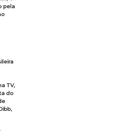
o pela
no
leira
na TV,
ta do
de
Dibb,