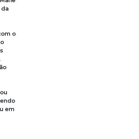
-Marie
 da
 com o
no
ns
,
Não
 ou
tendo
ou em