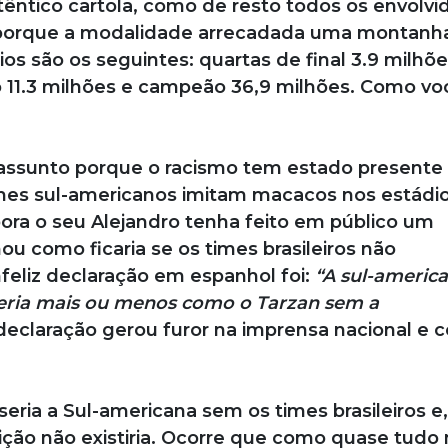
ntico cartola, como de resto todos os envolvi
o porque a modalidade arrecadada uma montanh
os são os seguintes: quartas de final 3.9 milhõe
o 11.3 milhões e campeão 36,9 milhões. Como vo
 assunto porque o racismo tem estado present
imes sul-americanos imitam macacos nos estádi
ora o seu Alejandro tenha feito em público um
ou como ficaria se os times brasileiros não
feliz declaração em espanhol foi:
“A sul-americ
, seria mais ou menos como o Tarzan sem a
declaração gerou furor na imprensa nacional e 
seria a Sul-americana sem os times brasileiros e
ção não existiria. Ocorre que como quase tudo 