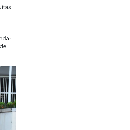
uitas
o
unda-
 de