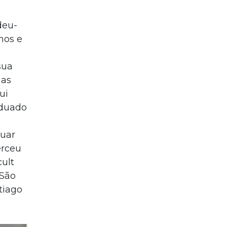
deu-
nos e
sua
nas
ui
aduado
tuar
erceu
cult
 São
tiago