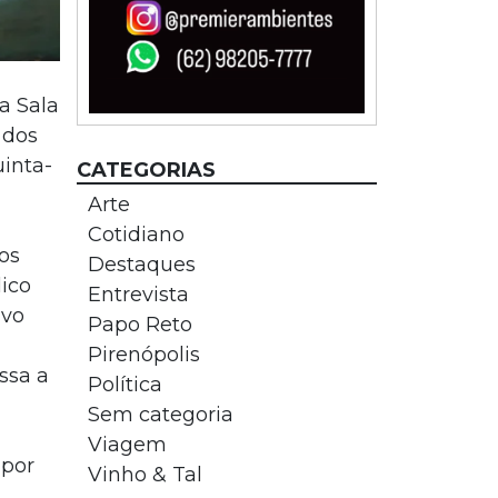
a Sala
 dos
uinta-
CATEGORIAS
Arte
Cotidiano
os
Destaques
ico
Entrevista
ivo
Papo Reto
Pirenópolis
ssa a
Política
Sem categoria
Viagem
 por
Vinho & Tal