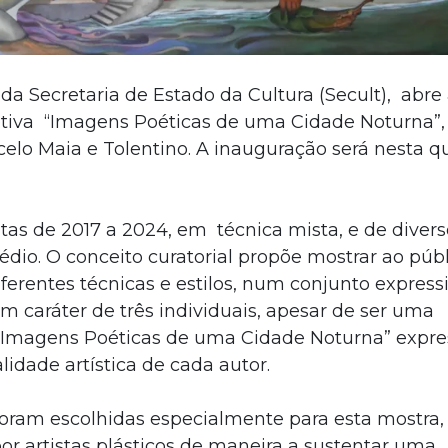
 da Secretaria de Estado da Cultura (Secult), abre 
letiva “Imagens Poéticas de uma Cidade Noturna”,
rcelo Maia e Tolentino. A inauguração será nesta q
tas de 2017 a 2024, em técnica mista, e de divers
io. O conceito curatorial propõe mostrar ao públ
erentes técnicas e estilos, num conjunto express
m caráter de três individuais, apesar de ser uma
, “Imagens Poéticas de uma Cidade Noturna” expre
lidade artística de cada autor.
ram escolhidas especialmente para esta mostra,
r artistas plásticos de maneira a sustentar uma