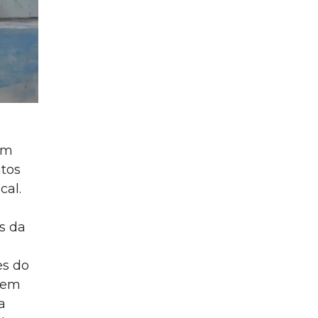
em
itos
cal.
s da
es do
, em
a