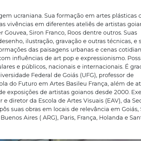
gem ucraniana. Sua formação em artes plásticas 
s vivências em diferentes ateliês de artistas goia
er Gouvea, Siron Franco, Roos dentre outros. Suas
senho, ilustração, gravação e outras técnicas, e 
formações das paisagens urbanas e cenas cotidia
com influências de art pop e expressionismo. Poss
ares e públicos, nacionais e internacionais. É gr
iversidade Federal de Goiás (UFG), professor de
ola do Futuro em Artes Basileu França, além de a
de exposições de artistas goianos desde 2000. Ex
 e diretor da Escola de Artes Visuais (EAV), da Se
xpôs suas obras em locais de relevância em Goiás,
m Buenos Aires ( ARG), Paris, França, Holanda e San