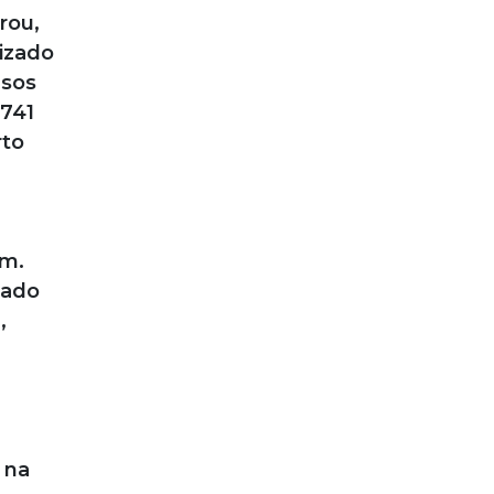
rou,
lizado
esos
.741
rto
em.
tado
,
 na