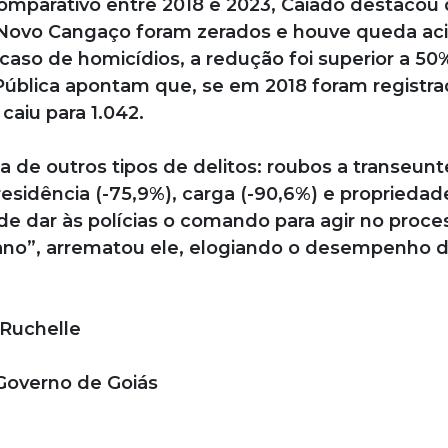
omparativo entre 2018 e 2023, Caiado destacou
e Novo Cangaço foram zerados e houve queda ac
caso de homicídios, a redução foi superior a 50
Pública apontam que, se em 2018 foram registr
caiu para 1.042.
de outros tipos de delitos: roubos a transeunt
residência (-75,9%), carga (-90,6%) e propriedad
 de dar às polícias o comando para agir no proce
pano”, arrematou ele, elogiando o desempenho 
 Ruchelle
Governo de Goiás