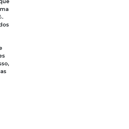
 que
ima
%.
ados
e
es
sso,
das