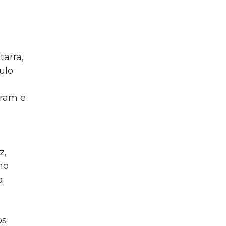
tarra,
ulo
aram e
s
z,
mo
a
os