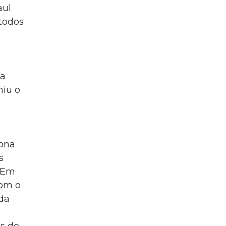
aul
 todos
da
niu o
lona
s
. Em
com o
da