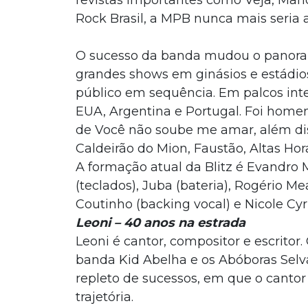
revistas importantes como Veja, Manc
Rock Brasil, a MPB nunca mais seria
O sucesso da banda mudou o panorama
grandes shows em ginásios e estádio
público em sequência. Em palcos int
EUA, Argentina e Portugal. Foi home
de Você não soube me amar, além di
Caldeirão do Mion, Faustão, Altas Ho
A formação atual da Blitz é Evandro Me
(teclados), Juba (bateria), Rogério M
Coutinho (backing vocal) e Nicole Cyr
Leoni –
40 anos na estrada
Leoni é cantor, compositor e escrito
banda Kid Abelha e os Abóboras Selv
repleto de sucessos, em que o cantor
trajetória.