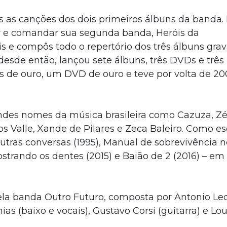
 as canções dos dois primeiros álbuns da banda.
ar e comandar sua segunda banda, Heróis da
s e compôs todo o repertório dos três álbuns grav
 desde então, lançou sete álbuns, três DVDs e três
os de ouro, um DVD de ouro e teve por volta de 20
des nomes da música brasileira como Cazuza, Zé
s Valle, Xande de Pilares e Zeca Baleiro. Como esc
 outras conversas (1995), Manual de sobrevivência n
strando os dentes (2015) e Baião de 2 (2016) – em
la banda Outro Futuro, composta por Antonio Le
hias (baixo e vocais), Gustavo Corsi (guitarra) e Lo