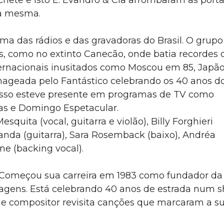
hete e Isto É. Evandro & Cia arrombaram as port
 a mesma.
 das rádios e das gravadoras do Brasil. O grupo
s, como no extinto Canecão, onde batia recordes 
ernacionais inusitados como Moscou em 85, Japão
nageada pelo Fantástico celebrando os 40 anos do
sso esteve presente em programas de TV como
ras e Domingo Espetacular.
squita (vocal, guitarra e violão), Billy Forghieri
eanda (guitarra), Sara Rosemback (baixo), Andréa
ne (backing vocal).
r. Começou sua carreira em 1983 como fundador da
agens. Está celebrando 40 anos de estrada num 
 e compositor revisita canções que marcaram a s