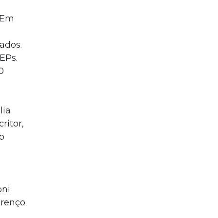
 Em
ados.
 EPs.
0
lia
ritor,
o
oni
urenço