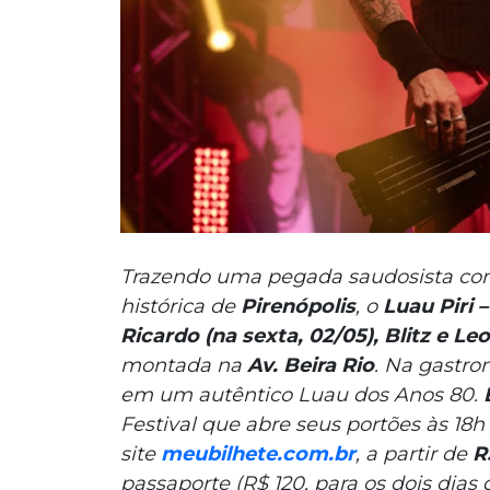
Trazendo uma pegada saudosista co
histórica de
Pirenópolis
, o
Luau Piri –
Ricardo (na sexta, 02/05), Blitz e Le
montada na
Av. Beira Rio
. Na gastro
em um autêntico Luau dos Anos 80.
Festival que abre seus portões às 18h
site
meubilhete.com.br
, a partir de
R
passaporte (R$ 120, para os dois dia