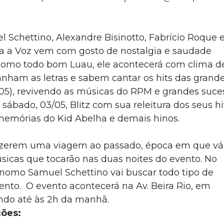
Schettino, Alexandre Bisinotto, Fabrício Roque 
olta a Voz vem com gosto de nostalgia e saudade
 como todo bom Luau, ele acontecerá com clima d
nham as letras e sabem cantar os hits das grand
2/05), revivendo as músicas do RPM e grandes suce
o sábado, 03/05, Blitz com sua releitura dos seus hi
memórias do Kid Abelha e demais hinos.
fazerem uma viagem ao passado, época em que vá
icas que tocarão nas duas noites do evento. No
ônomo Samuel Schettino vai buscar todo tipo de
nto. O evento acontecerá na Av. Beira Rio, em
 indo até às 2h da manhã.
ções: