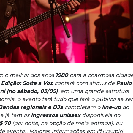
m o melhor dos anos
1980
para a charmosa cidad
 Edição: Solta a Voz
contará com shows de
Paulo
oni (no sábado, 03/05)
, em uma grande estrutura
nomia, o evento terá tudo que fará o público se sen
Bandas regionais e DJs
completam o
line-up
do
 e já tem os
ingressos unissex
disponíveis no
$ 70
(por noite, na opção de meia entrada), ou
s de evento). Maiores informações em @luaupiri