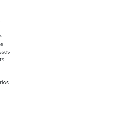
e
e
es
ssos
ts
rios