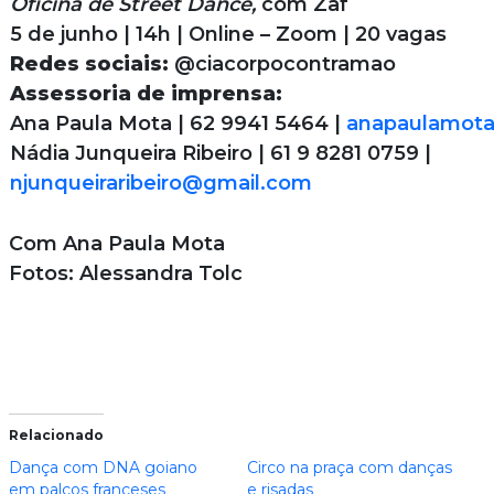
Oficina de Street Dance,
com Zaf
5 de junho | 14h | Online – Zoom | 20 vagas
Redes sociais:
@ciacorpocontramao
Assessoria de imprensa:
Ana Paula Mota | 62 9941 5464 |
anapaulamot
Nádia Junqueira Ribeiro | 61 9 8281 0759 |
njunqueiraribeiro@gmail.com
Com Ana Paula Mota
Fotos: Alessandra Tolc
Relacionado
Dança com DNA goiano
Circo na praça com danças
em palcos franceses
e risadas