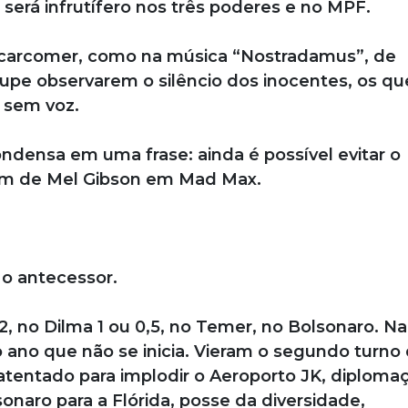
 será infrutífero nos três poderes e no MPF.
a carcomer, como na música “Nostradamus”, de
rupe observarem o silêncio dos inocentes, os qu
 sem voz.
ndensa em uma frase: ainda é possível evitar o
em de Mel Gibson em Mad Max.
 o antecessor.
 2, no Dilma 1 ou 0,5, no Temer, no Bolsonaro. Na
 ano que não se inicia. Vieram o segundo turno
o atentado para implodir o Aeroporto JK, diploma
sonaro para a Flórida, posse da diversidade,