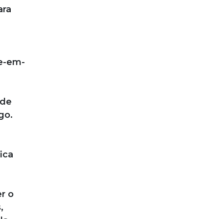
ara
te-em-
 de
go.
ica
r o
,