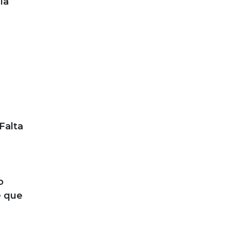
la
Falta
o
é que