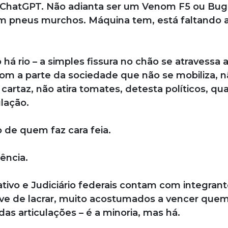
 ChatGPT. Não adianta ser um Venom F5 ou Buga
m pneus murchos. Máquina tem, está faltando a
há rio – a simples fissura no chão se atravessa a
om a parte da sociedade que não se mobiliza, n
cartaz, não atira tomates, detesta políticos, qua
ulação.
o de quem faz cara feia.
ência.
lativo e Judiciário federais contam com integran
ive de lacrar, muito acostumados a vencer que
das articulações – é a minoria, mas há.