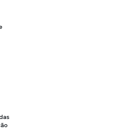
e
 das
ção