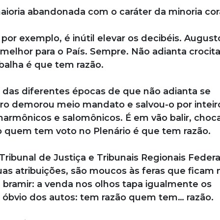
maioria abandonada com o caráter da minoria cor
por exemplo, é inútil elevar os decibéis. August
melhor para o País. Sempre. Não adianta crocita
abalha é que tem razão.
 das diferentes épocas de que não adianta se
onaro demorou meio mandato e salvou-o por inteir
armônicos e salomônicos. É em vão balir, choca
o quem tem voto no Plenário é que tem razão.
ribunal de Justiça e Tribunais Regionais Federa
as atribuições, são moucos às feras que ficam 
ar, bramir: a venda nos olhos tapa igualmente os
o óbvio dos autos: tem razão quem tem… razão.