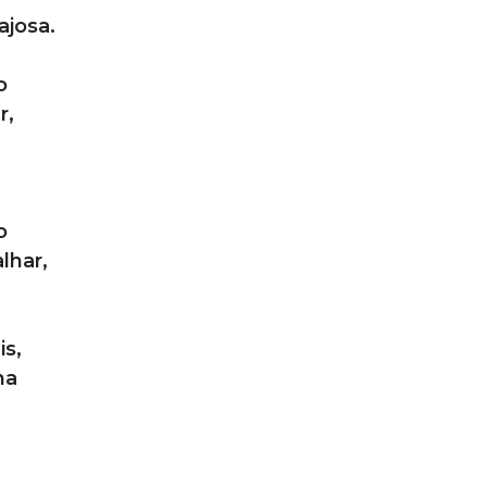
ajosa.
o
r,
o
lhar,
is,
na