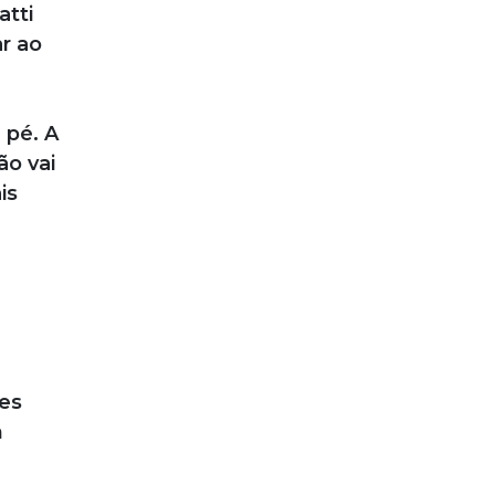
tti
r ao
 pé. A
ão vai
is
tes
m