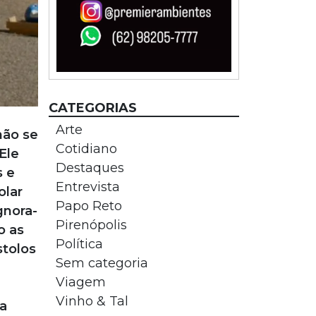
CATEGORIAS
Arte
não se
Cotidiano
Ele
Destaques
s e
Entrevista
olar
Papo Reto
gnora-
Pirenópolis
o as
Política
tolos
Sem categoria
Viagem
Vinho & Tal
ia