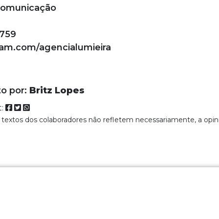
 Comunicação
0759
ram.com/agencialumieira
to por:
Britz Lopes
t:
 textos dos colaboradores não refletem necessariamente, a opin