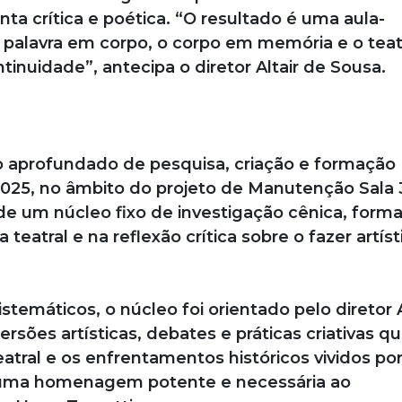
ta crítica e poética. “O resultado é uma aula-
a palavra em corpo, o corpo em memória e o tea
inuidade”, antecipa o diretor Altair de Sousa.
o aprofundado de pesquisa, criação e formação
2025, no âmbito do projeto de Manutenção Sala 3
 de um núcleo fixo de investigação cênica, form
 teatral e na reflexão crítica sobre o fazer artíst
temáticos, o núcleo foi orientado pelo diretor A
sões artísticas, debates e práticas criativas q
atral e os enfrentamentos históricos vividos po
em uma homenagem potente e necessária ao