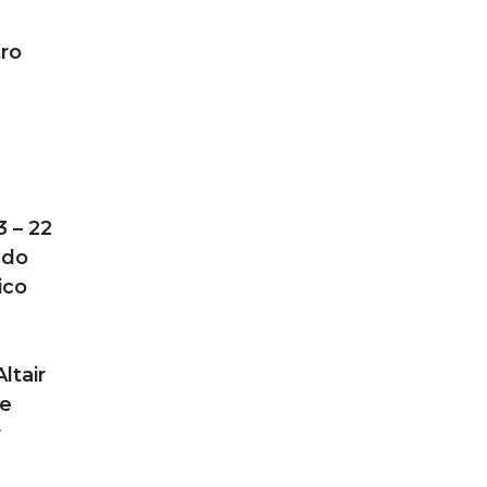
tro
 – 22
ado
ico
ltair
ue
r