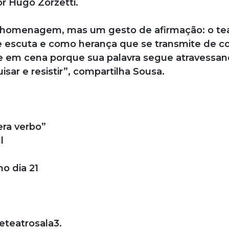
r Hugo Zorzetti.
 homenagem, mas um gesto de afirmação: o te
de escuta e como herança que se transmite de c
 em cena porque sua palavra segue atravessa
isar e resistir”, compartilha Sousa.
era verbo”
l
no dia 21
eteatrosala3.