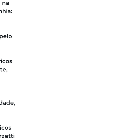
s na
hia:
pelo
ricos
te,
idade,
icos
zetti