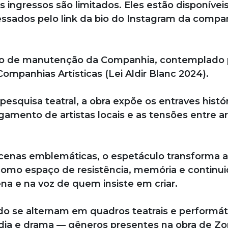
os ingressos são limitados. Eles estão disponívei
sados pelo link da bio do Instagram da compan
eto de manutenção da Companhia, contemplado 
mpanhias Artísticas (Lei Aldir Blanc 2024).
pesquisa teatral, a obra expõe os entraves histó
gamento de artistas locais e as tensões entre ar
cenas emblemáticas, o espetáculo transforma a
 como espaço de resistência, memória e continu
a e na voz de quem insiste em criar.
do se alternam em quadros teatrais e performát
dia e drama — gêneros presentes na obra de Zor