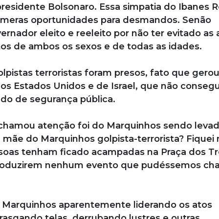
presidente Bolsonaro. Essa simpatia do Ibanes 
númeras oportunidades para desmandos. Senão
rnador eleito e reeleito por não ter evitado as
os de ambos os sexos e de todas as idades.
pistas terroristas foram presos, fato que gero
os Estados Unidos e de Israel, que não consegu
ndo de segurança pública.
 chamou atenção foi do Marquinhos sendo leva
 mãe do Marquinhos golpista-terrorista? Fiquei
soas tenham ficado acampadas na Praça dos Tr
produzirem nenhum evento que pudéssemos ch
 Marquinhos aparentemente liderando os atos
rasgando telas, derrubando lustres e outras