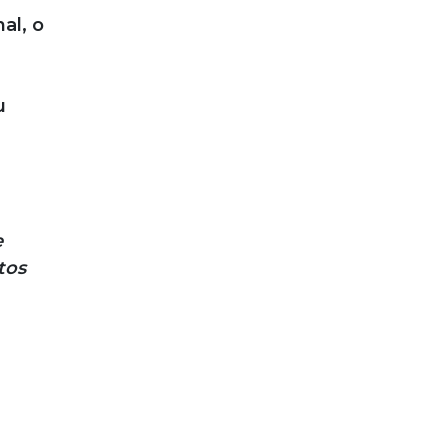
al, o
u
e
tos