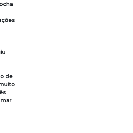
Rocha
 ações
u
iu
do de
 muito
ês
amar