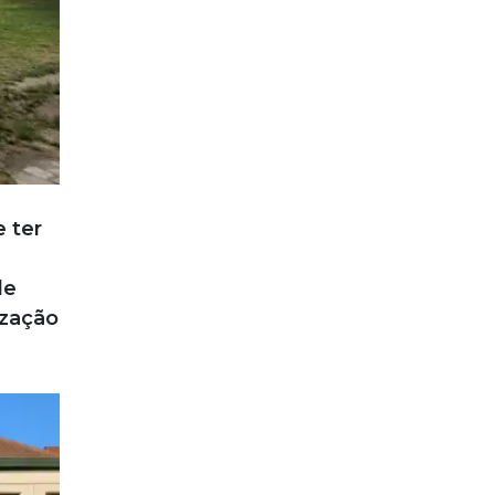
e ter
de
ização