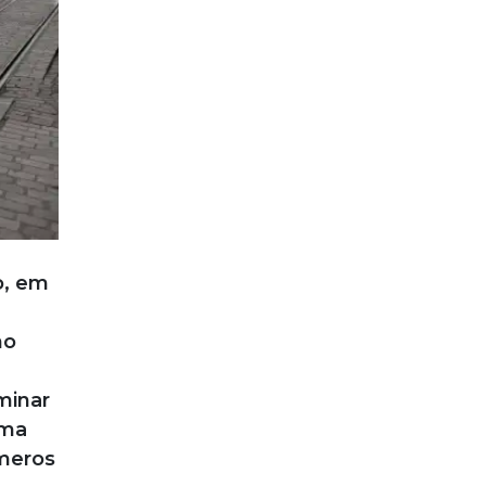
o, em
mo
minar
uma
meros