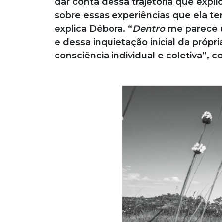
dar conta dessa trajetória que expl
sobre essas experiências que ela t
explica Débora. “
Dentro
me parece u
e dessa inquietação inicial da própr
consciência individual e coletiva”,