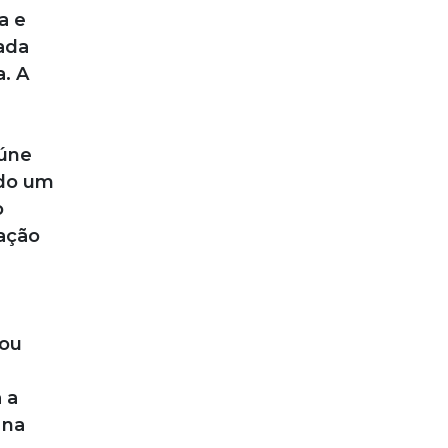
a e
cada
. A
eúne
ndo um
o
tação
cou
 a
 na