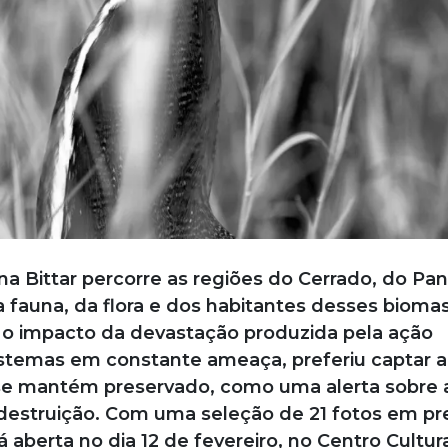
na Bittar percorre as regiões do Cerrado, do Pan
 fauna, da flora e dos habitantes desses biomas
 o impacto da devastação produzida pela ação
stemas em constante ameaça, preferiu captar a
 se mantém preservado, como uma alerta sobre 
 destruição. Com uma seleção de 21 fotos em pr
á aberta no dia 12 de fevereiro, no Centro Cultur