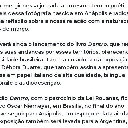
 a imergir nessa jornada ao mesmo tempo poétic
veis dessa fotógrafa nascida em Anápolis e radi
a reflexão sobre a nossa relação com a natureza
4 de março.
verá ainda o lançamento do livro
Dentro
, que r
s suas andanças por esses territórios, oferece
rsidade brasileira. Tanto a curadoria da exposiçã
de Débora Duarte, que também assina a apresen
a em papel italiano de alta qualidade, bilíngue
raile e audiodescrição.
ição
Dentro
, com o patrocínio da Lei Rouanet, fi
 Oscar Niemeyer, em Brasília, no final do ano
ve seguir para Anápolis, em espaço e data ainda
exposição também será levada para a Argentina,