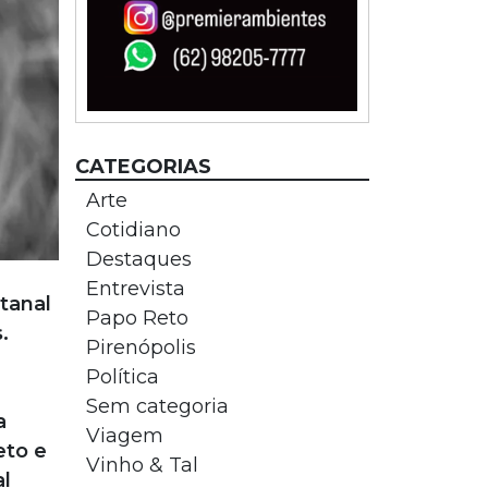
CATEGORIAS
Arte
Cotidiano
Destaques
Entrevista
tanal
Papo Reto
.
Pirenópolis
Política
Sem categoria
a
Viagem
eto e
Vinho & Tal
al