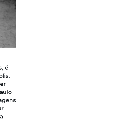
, é
lis,
er
aulo
magens
ar
a