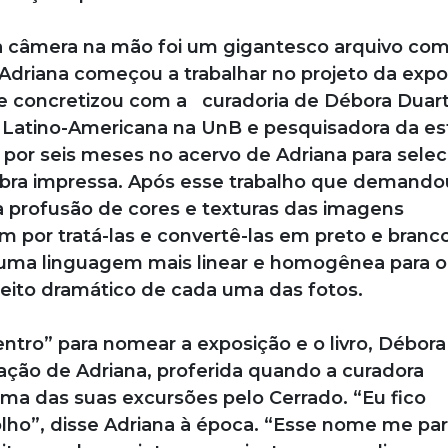
a câmera na mão foi um gigantesco arquivo co
 Adriana começou a trabalhar no projeto da expo
ó se concretizou com a curadoria de Débora Duart
 Latino-Americana na UnB e pesquisadora da es
or seis meses no acervo de Adriana para selec
obra impressa. Após esse trabalho que demando
 profusão de cores e texturas das imagens
m por tratá-las e convertê-las em preto e branco
r uma linguagem mais linear e homogênea para o
feito dramático de cada uma das fotos.
entro” para nomear a exposição e o livro, Débora
ação de Adriana, proferida quando a curadora
a das suas excursões pelo Cerrado. “Eu fico
lho”, disse Adriana à época. “Esse nome me pa