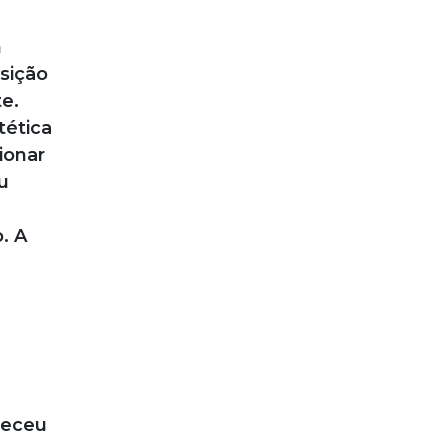
m
sição
e.
tética
ionar
u
. A
receu