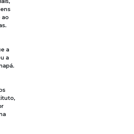
ais,
gens
 ao
as.
ue a
eu a
mapá.
os
ituto,
or
ima