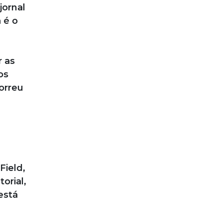
jornal
 é o
r as
os
orreu
Field,
orial,
está