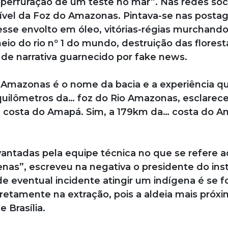
a perfuração de um teste no mar”. Nas redes soci
tível da Foz do Amazonas. Pintava-se nas posta
sse envolto em óleo, vitórias-régias murchando
io do rio nº 1 do mundo, destruição das florest
 narrativa guarnecido por fake news.
 Amazonas é o nome da bacia e a experiência q
 quilômetros da… foz do Rio Amazonas, esclarec
 costa do Amapá. Sim, a 179km da… costa do A
vantadas pela equipe técnica no que se refere a
as”, escreveu na negativa o presidente do inst
e eventual incidente atingir um indígena é se f
iretamente na extração, pois a aldeia mais próx
e Brasília.