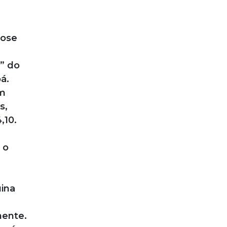
mose
” do
á.
em
s,
,10.
 o
uina
nente.