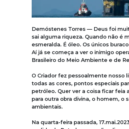
Demóstenes Torres — Deus foi muit
sai alguma riqueza. Quando não é miné
esmeralda. É óleo. Os únicos buracos
Aí já se começa a ver o inimigo oper
Brasileiro do Meio Ambiente e de R
O Criador fez pessoalmente nosso lit
todas as cores, pontos especiais pa
petróleo. Quer ver a coisa ficar fe
para outra obra divina, o homem, o s
ambientais.
Na quarta-feira passada, 17.mai.20