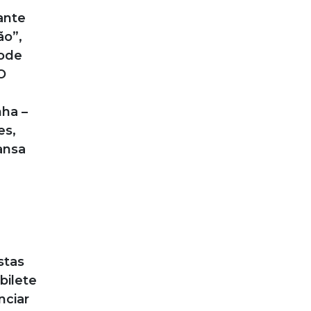
ante
ão”,
pode
O
nha –
es,
ansa
stas
bilete
nciar