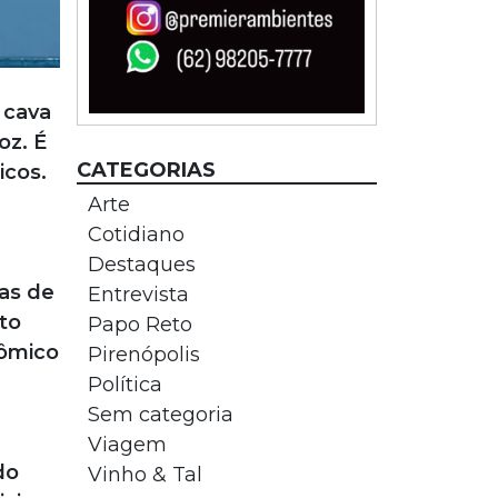
 cava
oz. É
CATEGORIAS
icos.
Arte
Cotidiano
Destaques
uas de
Entrevista
to
Papo Reto
nômico
Pirenópolis
Política
Sem categoria
Viagem
do
Vinho & Tal