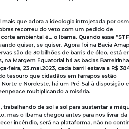
 mais que adora a ideologia introjetada por os
trobras recorreu do veto com um pedido de
 corte ambiental é… o Ibama. Quando esse “STF
uando quiser, se quiser. Agora foi na Bacia Amap
rvas são de 30 bilhões de barris de óleo, está 
, na Margem Equatorial há as bacias Barreirinha
a-feira, 23.mai.2023, cada barril estava a R$ 384
r do tesouro que cidadãos em farrapos estão
 Norte e Nordeste, há um Pré-Sal à disposição e
eenpeace multiplicando a miséria.
, trabalhando de sol a sol para sustentar a máq
xo, mas o Ibama chegou antes para nos livrar da
cer incêndio, será na plataforma, não no conti