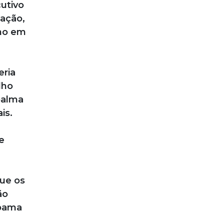
cutivo
zação,
ano em
eria
lho
palma
is.
e
que os
ão
Ibama