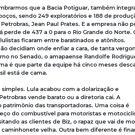
embrarmos que a Bacia Potiguar, também integr
poços, sendo 249 exploratórios e 188 de produç
 Petrobras, Jean Paul Prates. E a empresa não 
á perde de 437 a 0 para o Rio Grande do Norte. 
ulistas ficaram entre baratinados e atônitos.
ão decidiam onde enfiar a cara, de tanta vergo
erno no Senado, o amapaense Randolfe Rodrigu
ema é que parte da equipe há cinco meses desc
sil está de cama.
simples. Lula acabou com a dolarização e
Petrobras vende barato ou a diretoria cai. A
o patrimônio das transportadoras. Uma coisa é
preço do combustível para motoristas e motocicli
isitando as clientes de Biz, o rapaz que vai de mo
a caminhonete velha. Outra bem diferente é fina