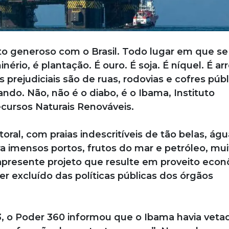
o generoso com o Brasil. Todo lugar em que se
rio, é plantação. É ouro. É soja. É níquel. É arr
 prejudiciais são de ruas, rodovias e cofres públ
ando. Não, não é o diabo, é o Ibama, Instituto
ecursos Naturais Renováveis.
oral, com praias indescritíveis de tão belas, ág
ra imensos portos, frutos do mar e petróleo, mui
ia apresente projeto que resulte em proveito eco
er excluído das políticas públicas dos órgãos
23, o Poder 360 informou que o Ibama havia veta