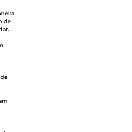
neira
o de
dor.
um
s
 de
gem
e