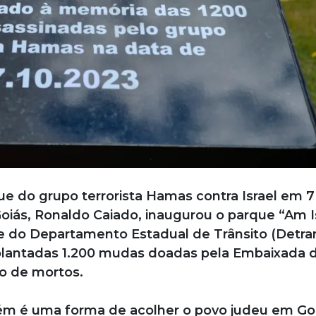
 do grupo terrorista Hamas contra Israel em 7
oiás, Ronaldo Caiado, inaugurou o parque “Am I
ede do Departamento Estadual de Trânsito (Detra
 plantadas 1.200 mudas doadas pela Embaixada 
ro de mortos.
ém é uma forma de acolher o povo judeu em Goi