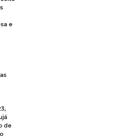
es
sa e
e
 as
3,
ujá
o de
 o