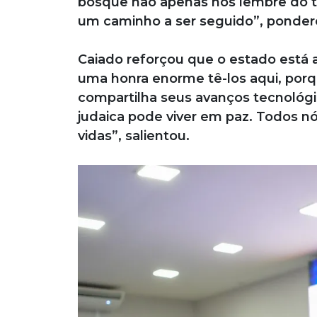
bosque não apenas nos lembre do t
um caminho a ser seguido”, ponder
Caiado reforçou que o estado está a
uma honra enorme tê-los aqui, porq
compartilha seus avanços tecnológi
judaica pode viver em paz. Todos 
vidas”, salientou.