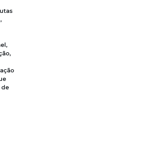
rutas
,
el,
ção,
cação
ue
 de