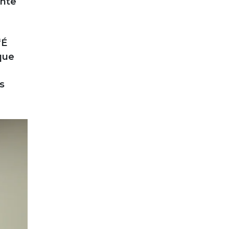
ente
“É
que
s