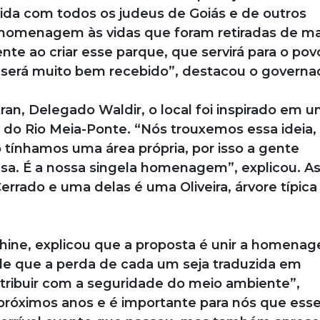
dida com todos os judeus de Goiás e de outros
 homenagem às vidas que foram retiradas de ma
ente ao criar esse parque, que servirá para o pov
o, será muito bem recebido”, destacou o governa
an, Delegado Waldir, o local foi inspirado em 
 do Rio Meia-Ponte. “Nós trouxemos essa ideia,
tínhamos uma área própria, por isso a gente
asa. É a nossa singela homenagem”, explicou. A
rrado e uma delas é uma Oliveira, árvore típica
shine, explicou que a proposta é unir a homena
 de que a perda de cada um seja traduzida em
ribuir com a seguridade do meio ambiente”,
próximos anos e é importante para nós que ess