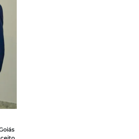
Goiás
nceito