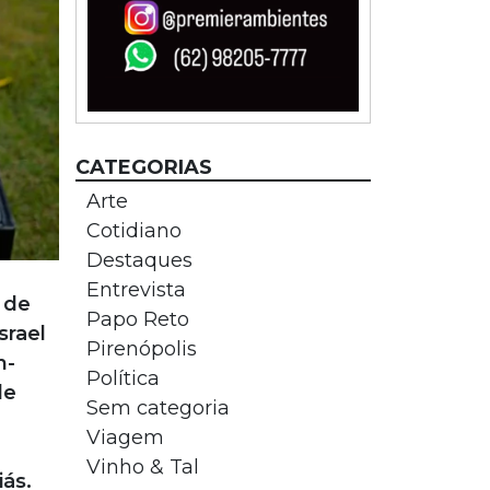
CATEGORIAS
Arte
Cotidiano
Destaques
Entrevista
 de
Papo Reto
srael
Pirenópolis
n-
Política
de
Sem categoria
Viagem
Vinho & Tal
ás.