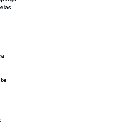
eias
ca
nte
s