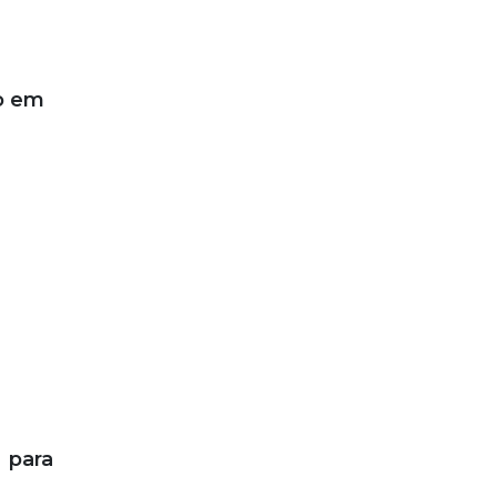
do em
 para