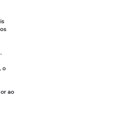
is
hos
.
, o
or ao