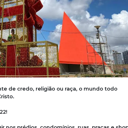
e de credo, religião ou raça, o mundo todo
isto.
22!
 nos prédios, condomínios, ruas, praças e sho