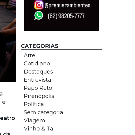
CATEGORIAS
Arte
Cotidiano
Destaques
Entrevista
Papo Reto
a
Pirenópolis
) e
Política
Sem categoria
Teatro
Viagem
Vinho & Tal
a da