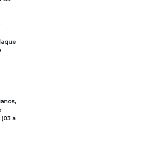
c
Claque
e
ianos,
e
 (03 a