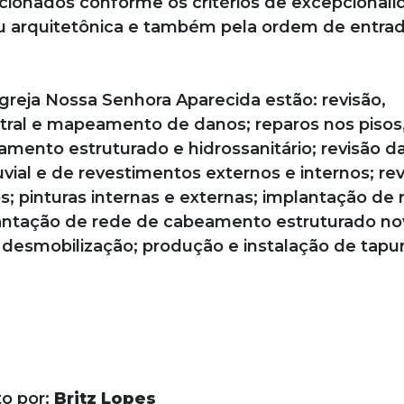
cionados conforme os critérios de excepcionali
/ou arquitetônica e também pela ordem de entra
Igreja Nossa Senhora Aparecida estão: revisão,
ral e mapeamento de danos; reparos nos pisos,
amento estruturado e hidrossanitário; revisão d
ial e de revestimentos externos e internos; rev
; pinturas internas e externas; implantação de 
lantação de rede de cabeamento estruturado no
e desmobilização; produção e instalação de tap
to por:
Britz Lopes