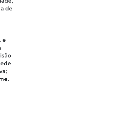
dade,
da de
 e
a
isão
rede
va;
ume.