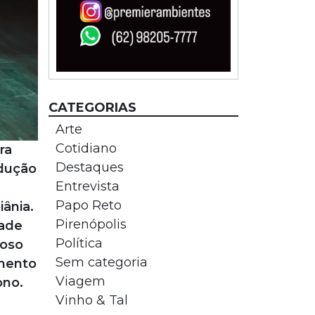
CATEGORIAS
Arte
Cotidiano
ra
Destaques
odução
Entrevista
Papo Reto
ânia.
Pirenópolis
dade
Política
ioso
Sem categoria
imento
Viagem
ono.
Vinho & Tal