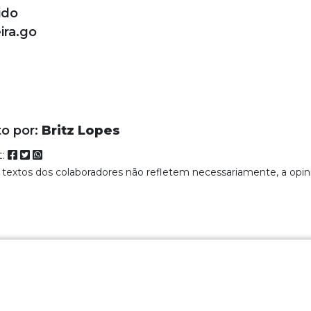
ido
ira.go
to por:
Britz Lopes
t:
 textos dos colaboradores não refletem necessariamente, a opin