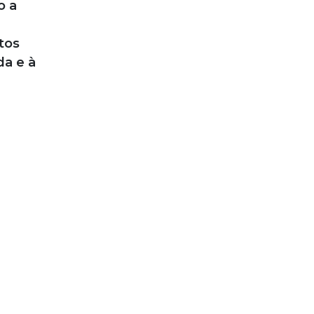
o a
tos
da e à