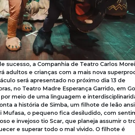
 sucesso, a Companhia de Teatro Carlos Morei
rá adultos e crianças com a mais nova superpr
áculo será apresentado no próximo dia 13 de
oras, no Teatro Madre Esperança Garrido, em Goi
por meio de uma linguagem e interdisciplinari
onta a história de Simba, um filhote de leão ans
ai Mufasa, o pequeno fica desiludido, com sent
so e invejoso tio Scar, que planeja assumir o tr
ecer e superar todo o mal vivido. O filhote é