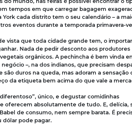
do mundo, nas feiras é possível encontrar o ti
– em tempos em que carregar bagagem exagera
a York cada distrito tem o seu calendário – a mai
utros eventos durante a temporada primavera-ve
e vista que toda cidade grande tem, o importa
ganhar. Nada de pedir desconto aos produtores 
 vegetais orgânicos. A pechincha é bem vinda e
negócio –, na dos indianos, que precisam desp
ue são duros na queda, mas adoram a sensação 
eço da etiqueta bem acima do que vale a merca
iferentoso”, único, e degustar comidinhas
e oferecem absolutamente de tudo. E, delícia, s
Babel de consumo, nem sempre barata. É preci
u dólar pode pagar.