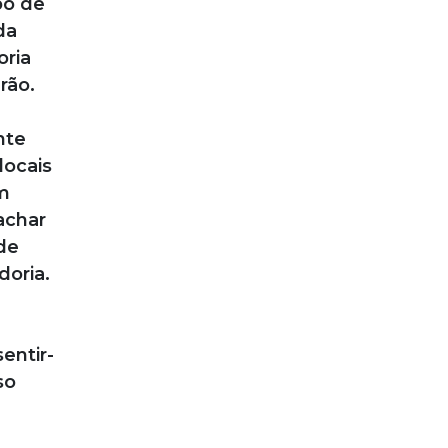
po de
da
oria
rão.
nte
locais
m
achar
de
doria.
entir-
so