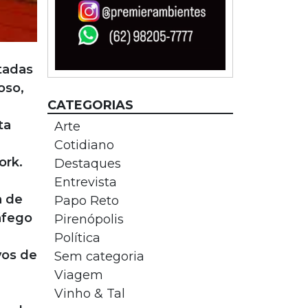
tadas
oso,
CATEGORIAS
ta
Arte
Cotidiano
ork.
Destaques
Entrevista
a de
Papo Reto
áfego
Pirenópolis
Política
vos de
Sem categoria
Viagem
Vinho & Tal