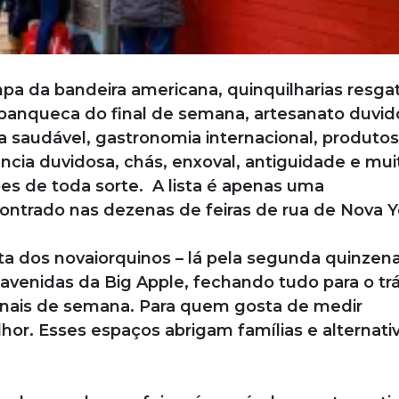
a da bandeira americana, quinquilharias resga
 panqueca do final de semana, artesanato duvid
a saudável, gastronomia internacional, produtos
ência duvidosa, chás, enxoval, antiguidade e mui
ções de toda sorte. A lista é apenas uma
ntrado nas dezenas de feiras de rua de Nova Y
ta dos novaiorquinos – lá pela segunda quinzen
 avenidas da Big Apple, fechando tudo para o tr
 finais de semana. Para quem gosta de medir
or. Esses espaços abrigam famílias e alternati