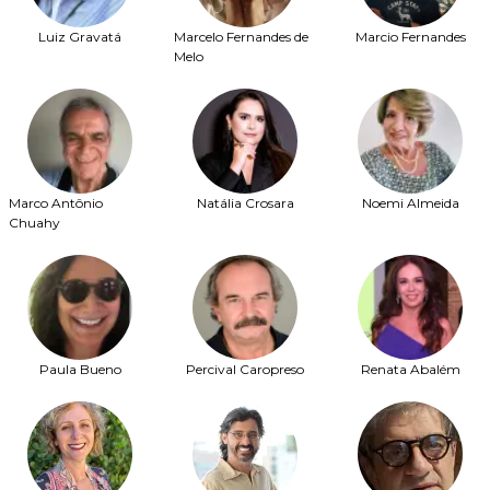
Luiz Gravatá
Marcelo Fernandes de
Marcio Fernandes
Melo
Marco Antônio
Natália Crosara
Noemi Almeida
Chuahy
Paula Bueno
Percival Caropreso
Renata Abalém