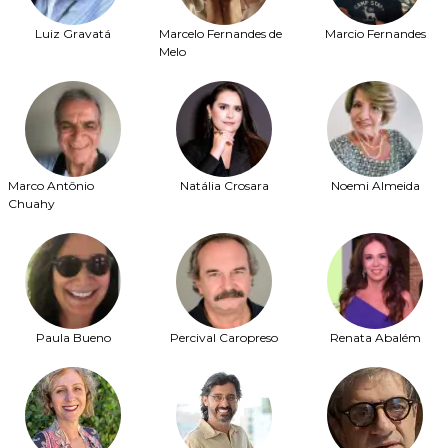
Luiz Gravatá
Marcelo Fernandes de
Marcio Fernandes
Melo
Marco Antônio
Natália Crosara
Noemi Almeida
Chuahy
Paula Bueno
Percival Caropreso
Renata Abalém