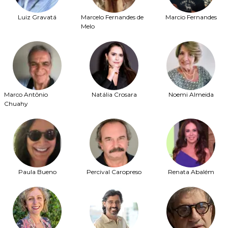
Luiz Gravatá
Marcelo Fernandes de
Marcio Fernandes
Melo
Marco Antônio
Natália Crosara
Noemi Almeida
Chuahy
Paula Bueno
Percival Caropreso
Renata Abalém