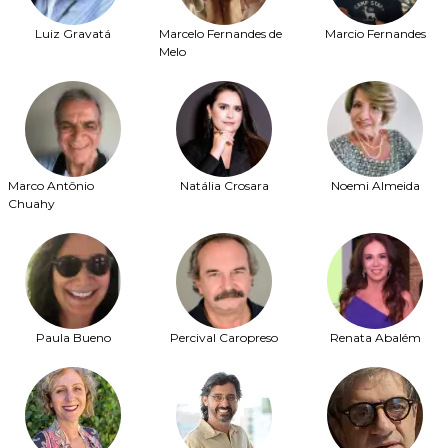
Luiz Gravatá
Marcelo Fernandes de
Marcio Fernandes
Melo
Marco Antônio
Natália Crosara
Noemi Almeida
Chuahy
Paula Bueno
Percival Caropreso
Renata Abalém