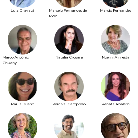
Luiz Gravatá
Marcelo Fernandes de
Marcio Fernandes
Melo
Marco Antônio
Natália Crosara
Noemi Almeida
Chuahy
Paula Bueno
Percival Caropreso
Renata Abalém