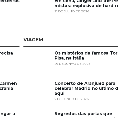
erdeiros
Em cena, Ginger and the Pe
mistura explosiva de hard r
21 DE JULHO DE 2026
VIAGEM
recisa
Os mistérios da famosa Tor
Pisa, na Itália
29 DE JUNHO DE 2026
, Carmen
Concerto de Aranjuez para
crânia
celebrar Madrid no último d
aqui
2 DE JUNHO DE 2026
ngar a
Segredos das portas que