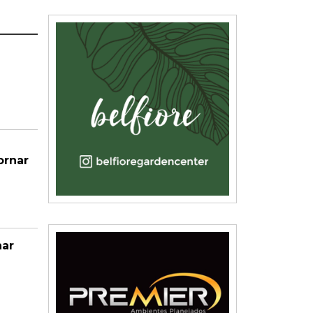
ornar
nar