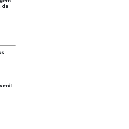
agem
s da
os
venil