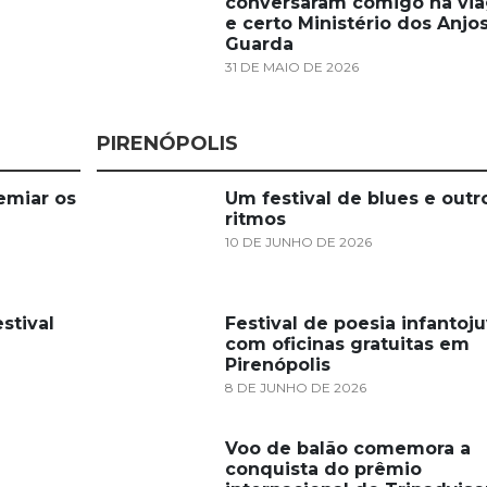
conversaram comigo na vi
e certo Ministério dos Anjo
Guarda
31 DE MAIO DE 2026
PIRENÓPOLIS
emiar os
Um festival de blues e outr
ritmos
10 DE JUNHO DE 2026
stival
Festival de poesia infantoju
com oficinas gratuitas em
Pirenópolis
8 DE JUNHO DE 2026
Voo de balão comemora a
conquista do prêmio