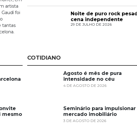
m artista
 Gaudí foi
Noite de puro rock pes
to
cena independente
29 DE JULHO DE 2026
e tantas
celona.
COTIDIANO
Agosto é mês de pura
arcelona
intensidade no céu
4 DE AGOSTO DE 2026
onvite
Seminário para impulsionar
si mesmo
mercado imobiliário
3 DE AGOSTO DE 2026