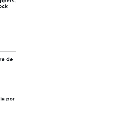
ppers,
ock
re de
ia por