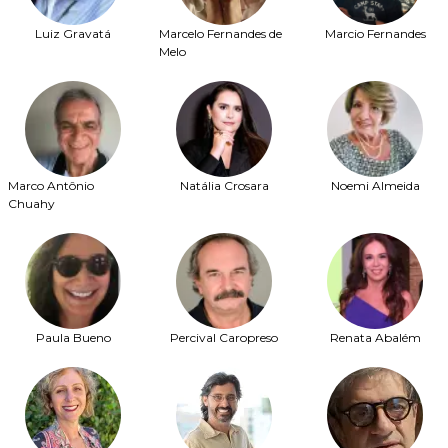
Luiz Gravatá
Marcelo Fernandes de
Marcio Fernandes
Melo
Marco Antônio
Natália Crosara
Noemi Almeida
Chuahy
Paula Bueno
Percival Caropreso
Renata Abalém