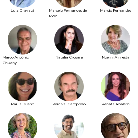
Luiz Gravatá
Marcelo Fernandes de
Marcio Fernandes
Melo
Marco Antônio
Natália Crosara
Noemi Almeida
Chuahy
Paula Bueno
Percival Caropreso
Renata Abalém