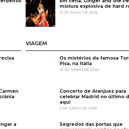
erdeiros
Em cena, Ginger and the Pe
mistura explosiva de hard r
21 DE JULHO DE 2026
VIAGEM
recisa
Os mistérios da famosa Tor
Pisa, na Itália
29 DE JUNHO DE 2026
, Carmen
Concerto de Aranjuez para
crânia
celebrar Madrid no último d
aqui
2 DE JUNHO DE 2026
ngar a
Segredos das portas que