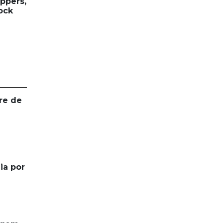
ppers,
ock
re de
ia por