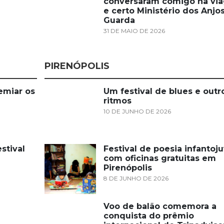
conversaram comigo na vi
e certo Ministério dos Anjo
Guarda
31 DE MAIO DE 2026
PIRENÓPOLIS
emiar os
Um festival de blues e outr
ritmos
10 DE JUNHO DE 2026
stival
Festival de poesia infantoju
com oficinas gratuitas em
Pirenópolis
8 DE JUNHO DE 2026
Voo de balão comemora a
conquista do prêmio