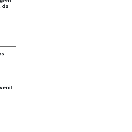
agem
s da
os
venil