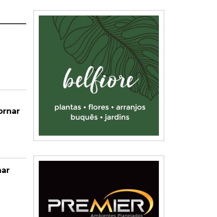
ornar
nar