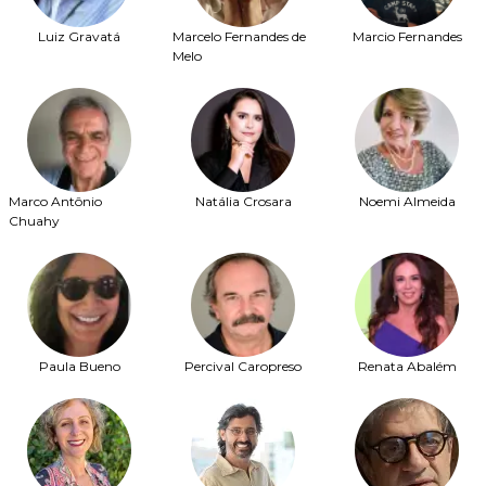
Luiz Gravatá
Marcelo Fernandes de
Marcio Fernandes
Melo
Marco Antônio
Natália Crosara
Noemi Almeida
Chuahy
Paula Bueno
Percival Caropreso
Renata Abalém