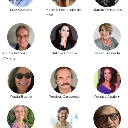
Luiz Gravatá
Marcelo Fernandes de
Marcio Fernandes
Melo
Marco Antônio
Natália Crosara
Noemi Almeida
Chuahy
Paula Bueno
Percival Caropreso
Renata Abalém