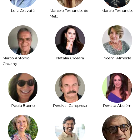
Luiz Gravatá
Marcelo Fernandes de
Marcio Fernandes
Melo
Marco Antônio
Natália Crosara
Noemi Almeida
Chuahy
Paula Bueno
Percival Caropreso
Renata Abalém