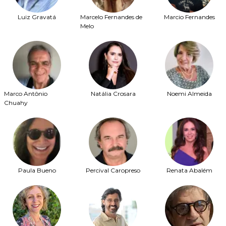
Luiz Gravatá
Marcelo Fernandes de
Marcio Fernandes
Melo
Marco Antônio
Natália Crosara
Noemi Almeida
Chuahy
Paula Bueno
Percival Caropreso
Renata Abalém